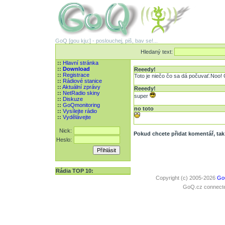
GoQ [gou kju:] - poslouchej, piš, bav se!...
Hledaný text:
::
Hlavní stránka
::
Download
Reeedy!
::
Registrace
Toto je niečo čo sa dá počuvať.Noo! 
::
Rádiové stanice
::
Aktuální zprávy
Reeedy!
::
NetRadio skiny
super
::
Diskuze
::
GoQmonitoring
no toto
::
Vysílejte rádio
::
Vydělávejte
Nick:
Pokud chcete přidat komentář, tak 
Heslo:
Rádia TOP 10:
Copyright (c) 2005-2026
Go
GoQ.cz connected