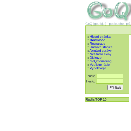
GoQ [gou kju:] - poslouchej, piš,
::
Hlavní stránka
::
Download
::
Registrace
::
Rádiové stanice
::
Aktuální zprávy
::
NetRadio skiny
::
Diskuze
::
GoQmonitoring
::
Vysílejte rádio
::
Vydělávejte
Nick:
Heslo:
Rádia TOP 10: