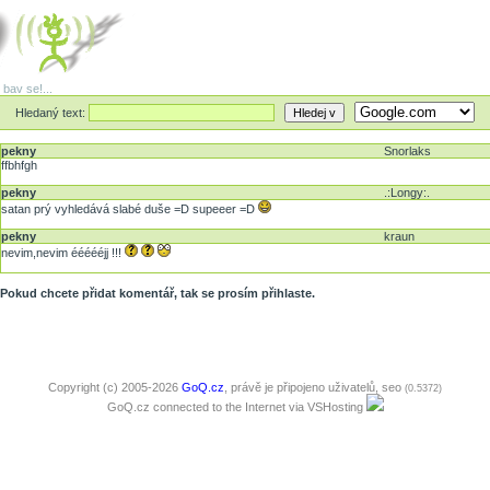
 bav se!...
Hledaný text:
pekny
Snorlaks
ffbhfgh
pekny
.:Longy:.
satan prý vyhledává slabé duše =D supeeer =D
pekny
kraun
nevim,nevim éééééjj !!!
Pokud chcete přidat komentář, tak se prosím přihlaste.
Copyright (c) 2005-2026
GoQ.cz
, právě je připojeno uživatelů,
seo
(0.5372)
GoQ.cz connected to the Internet via
VSHosting