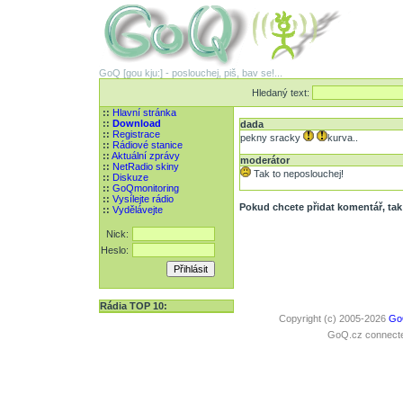
GoQ [gou kju:] - poslouchej, piš, bav se!...
Hledaný text:
::
Hlavní stránka
::
Download
dada
::
Registrace
pekny sracky
kurva..
::
Rádiové stanice
::
Aktuální zprávy
moderátor
::
NetRadio skiny
Tak to neposlouchej!
::
Diskuze
::
GoQmonitoring
::
Vysílejte rádio
Pokud chcete přidat komentář, tak 
::
Vydělávejte
Nick:
Heslo:
Rádia TOP 10:
Copyright (c) 2005-2026
Go
GoQ.cz connected