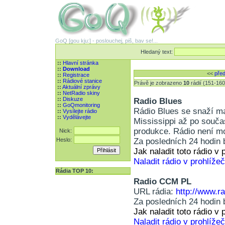
GoQ [gou kju:] - poslouchej, piš, bav se!...
Hledaný text:
::
Hlavní stránka
::
Download
<<
pře
::
Registrace
::
Rádiové stanice
Právě je zobrazeno
10
rádií (151-16
::
Aktuální zprávy
::
NetRadio skiny
::
Diskuze
Radio Blues
::
GoQmonitoring
Rádio Blues se snaží m
::
Vysílejte rádio
::
Vydělávejte
Mississippi až po souč
produkce. Rádio není m
Nick:
Heslo:
Za posledních 24 hodin 
Jak naladit toto rádio 
Naladit rádio v prohlížeč
Rádia TOP 10:
Radio CCM PL
URL rádia:
http://www.r
Za posledních 24 hodin 
Jak naladit toto rádio 
Naladit rádio v prohlížeč