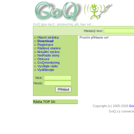
GoQ [gou kju:] - poslouchej, piš, bav se!...
Hledaný text:
::
Hlavní stránka
Prosím přihlaste se!
::
Download
::
Registrace
::
Rádiové stanice
::
Aktuální zprávy
::
NetRadio skiny
::
Diskuze
::
GoQmonitoring
::
Vysílejte rádio
::
Vydělávejte
Nick:
Heslo:
Rádia TOP 10:
Copyright (c) 2005-2026
Go
GoQ.cz connected