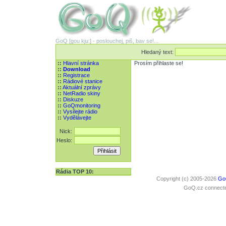
GoQ [gou kju:] - poslouchej, piš, bav se!...
Hledaný text:
::
Hlavní stránka
Prosím přihlaste se!
::
Download
::
Registrace
::
Rádiové stanice
::
Aktuální zprávy
::
NetRadio skiny
::
Diskuze
::
GoQmonitoring
::
Vysílejte rádio
::
Vydělávejte
Nick:
Heslo:
Rádia TOP 10:
Copyright (c) 2005-2026
Go
GoQ.cz connected