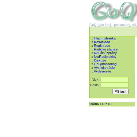
GoQ [gou kju:] - poslouchej, piš,
::
Hlavní stránka
::
Download
::
Registrace
::
Rádiové stanice
::
Aktuální zprávy
::
NetRadio skiny
::
Diskuze
::
GoQmonitoring
::
Vysílejte rádio
::
Vydělávejte
Nick:
Heslo:
Rádia TOP 10: