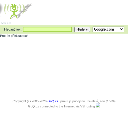
 bav se!...
Hledaný text:
Prosím přihlaste se!
Copyright (c) 2005-2026
GoQ.cz
, právě je připojeno uživatelů,
seo
(0.4439)
GoQ.cz connected to the Internet via
VSHosting